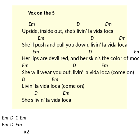
Vox on the 5
Em
D
Em
Up
side, inside out, she’s 
livin’ la vida l
oca
Em
D
Em
She’ll p
ush and pull you down, 
livin’ la vida l
oca
Em
D
E
Her l
ips are devil red, and her 
skin’s the color of m
o
Em
D
Em
She will wear you out, 
livin’ la vida l
oca (come on)
D
Em
Livin’ la vida l
oca (come on)
D
Em
She’s 
livin’ la vida l
oca
Em
D
C
Em
Em
D
Em
x2